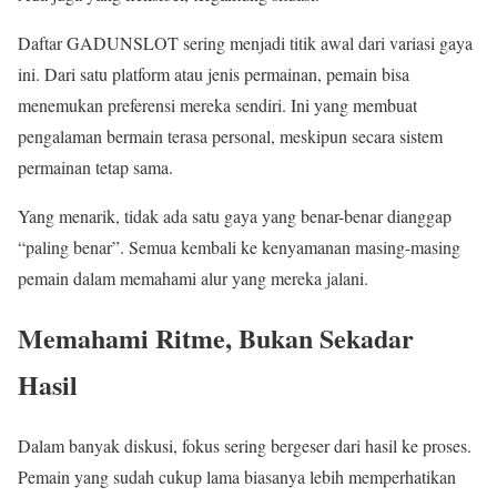
Daftar GADUNSLOT sering menjadi titik awal dari variasi gaya
ini. Dari satu platform atau jenis permainan, pemain bisa
menemukan preferensi mereka sendiri. Ini yang membuat
pengalaman bermain terasa personal, meskipun secara sistem
permainan tetap sama.
Yang menarik, tidak ada satu gaya yang benar-benar dianggap
“paling benar”. Semua kembali ke kenyamanan masing-masing
pemain dalam memahami alur yang mereka jalani.
Memahami Ritme, Bukan Sekadar
Hasil
Dalam banyak diskusi, fokus sering bergeser dari hasil ke proses.
Pemain yang sudah cukup lama biasanya lebih memperhatikan