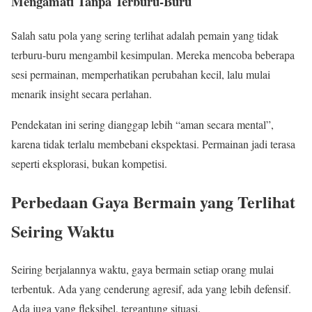
Mengamati Tanpa Terburu-Buru
Salah satu pola yang sering terlihat adalah pemain yang tidak
terburu-buru mengambil kesimpulan. Mereka mencoba beberapa
sesi permainan, memperhatikan perubahan kecil, lalu mulai
menarik insight secara perlahan.
Pendekatan ini sering dianggap lebih “aman secara mental”,
karena tidak terlalu membebani ekspektasi. Permainan jadi terasa
seperti eksplorasi, bukan kompetisi.
Perbedaan Gaya Bermain yang Terlihat
Seiring Waktu
Seiring berjalannya waktu, gaya bermain setiap orang mulai
terbentuk. Ada yang cenderung agresif, ada yang lebih defensif.
Ada juga yang fleksibel, tergantung situasi.