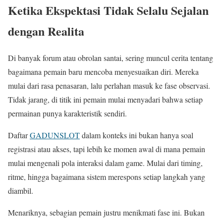
Ketika Ekspektasi Tidak Selalu Sejalan
dengan Realita
Di banyak forum atau obrolan santai, sering muncul cerita tentang
bagaimana pemain baru mencoba menyesuaikan diri. Mereka
mulai dari rasa penasaran, lalu perlahan masuk ke fase observasi.
Tidak jarang, di titik ini pemain mulai menyadari bahwa setiap
permainan punya karakteristik sendiri.
Daftar
GADUNSLOT
dalam konteks ini bukan hanya soal
registrasi atau akses, tapi lebih ke momen awal di mana pemain
mulai mengenali pola interaksi dalam game. Mulai dari timing,
ritme, hingga bagaimana sistem merespons setiap langkah yang
diambil.
Menariknya, sebagian pemain justru menikmati fase ini. Bukan