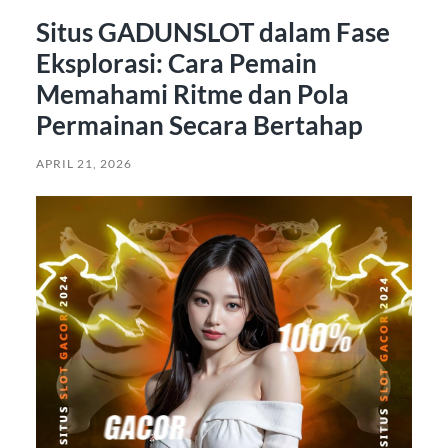
Situs GADUNSLOT dalam Fase
Eksplorasi: Cara Pemain
Memahami Ritme dan Pola
Permainan Secara Bertahap
APRIL 21, 2026