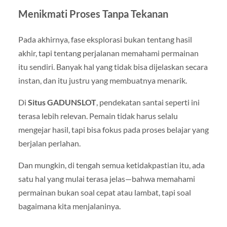
Menikmati Proses Tanpa Tekanan
Pada akhirnya, fase eksplorasi bukan tentang hasil
akhir, tapi tentang perjalanan memahami permainan
itu sendiri. Banyak hal yang tidak bisa dijelaskan secara
instan, dan itu justru yang membuatnya menarik.
Di
Situs GADUNSLOT
, pendekatan santai seperti ini
terasa lebih relevan. Pemain tidak harus selalu
mengejar hasil, tapi bisa fokus pada proses belajar yang
berjalan perlahan.
Dan mungkin, di tengah semua ketidakpastian itu, ada
satu hal yang mulai terasa jelas—bahwa memahami
permainan bukan soal cepat atau lambat, tapi soal
bagaimana kita menjalaninya.