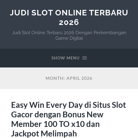
JUDI SLOT ONLINE TERBARU
2026
Judi Slot Online Terbaru 2026 Dengan Perkembangan
Game Digital
SHOW MENU
MONTH:
APRIL 2026
Easy Win Every Day di Situs Slot
Gacor dengan Bonus New
Member 100 TO x10 dan
Jackpot Melimpah