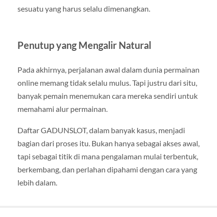
sesuatu yang harus selalu dimenangkan.
Penutup yang Mengalir Natural
Pada akhirnya, perjalanan awal dalam dunia permainan
online memang tidak selalu mulus. Tapi justru dari situ,
banyak pemain menemukan cara mereka sendiri untuk
memahami alur permainan.
Daftar GADUNSLOT, dalam banyak kasus, menjadi
bagian dari proses itu. Bukan hanya sebagai akses awal,
tapi sebagai titik di mana pengalaman mulai terbentuk,
berkembang, dan perlahan dipahami dengan cara yang
lebih dalam.