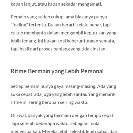
kapan lanjut, atau kapan sekadar mengamati.
Pemain yang sudah cukup lama biasanya punya
“feeling” tertentu. Bukan berarti selalu benar, tapi
cukup membantu dalam mengambil keputusan yang
lebih tenang. Ini bukan soal keberuntungan semata,
tapi hasil dari proses panjang yang tidak instan.
Ritme Bermain yang Lebih Personal
Setiap pemain punya gaya masing-masing. Ada yang
suka cepat, ada juga yang lebih santai. Yang menarik,
ritme ini sering berubah seiring waktu.
Di awal, banyak yang bermain dengan tempo cepat.
Tapi setelah beberapa waktu, sebagian mulai
menyesuaikan. Mereka lebih selektif, lebih sabar, dan