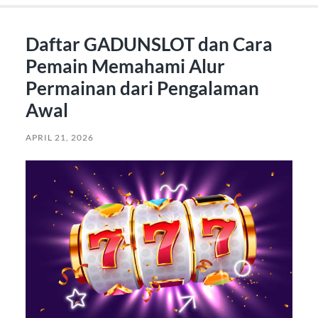
Daftar GADUNSLOT dan Cara
Pemain Memahami Alur
Permainan dari Pengalaman
Awal
APRIL 21, 2026