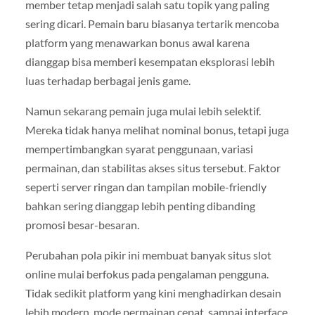
member tetap menjadi salah satu topik yang paling
sering dicari. Pemain baru biasanya tertarik mencoba
platform yang menawarkan bonus awal karena
dianggap bisa memberi kesempatan eksplorasi lebih
luas terhadap berbagai jenis game.
Namun sekarang pemain juga mulai lebih selektif.
Mereka tidak hanya melihat nominal bonus, tetapi juga
mempertimbangkan syarat penggunaan, variasi
permainan, dan stabilitas akses situs tersebut. Faktor
seperti server ringan dan tampilan mobile-friendly
bahkan sering dianggap lebih penting dibanding
promosi besar-besaran.
Perubahan pola pikir ini membuat banyak situs slot
online mulai berfokus pada pengalaman pengguna.
Tidak sedikit platform yang kini menghadirkan desain
lebih modern, mode permainan cepat, sampai interface