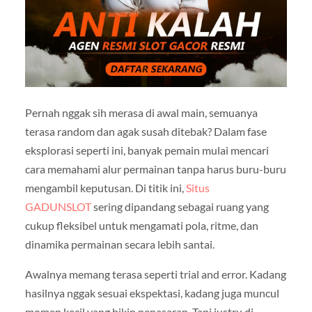
Pernah nggak sih merasa di awal main, semuanya
terasa random dan agak susah ditebak? Dalam fase
eksplorasi seperti ini, banyak pemain mulai mencari
cara memahami alur permainan tanpa harus buru-buru
mengambil keputusan. Di titik ini,
Situs
GADUNSLOT
sering dipandang sebagai ruang yang
cukup fleksibel untuk mengamati pola, ritme, dan
dinamika permainan secara lebih santai.
Awalnya memang terasa seperti trial and error. Kadang
hasilnya nggak sesuai ekspektasi, kadang juga muncul
momen kecil yang bikin penasaran. Tapi justru di