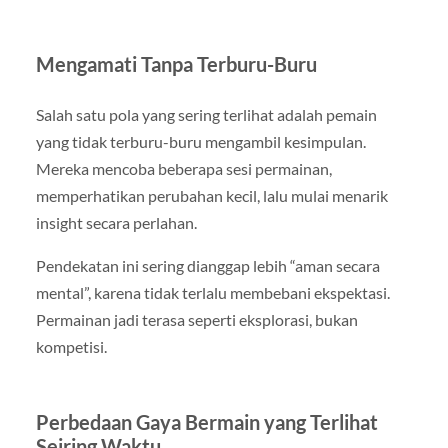
Mengamati Tanpa Terburu-Buru
Salah satu pola yang sering terlihat adalah pemain
yang tidak terburu-buru mengambil kesimpulan.
Mereka mencoba beberapa sesi permainan,
memperhatikan perubahan kecil, lalu mulai menarik
insight secara perlahan.
Pendekatan ini sering dianggap lebih “aman secara
mental”, karena tidak terlalu membebani ekspektasi.
Permainan jadi terasa seperti eksplorasi, bukan
kompetisi.
Perbedaan Gaya Bermain yang Terlihat
Seiring Waktu