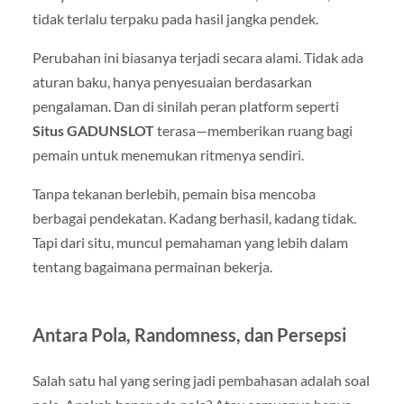
tidak terlalu terpaku pada hasil jangka pendek.
Perubahan ini biasanya terjadi secara alami. Tidak ada
aturan baku, hanya penyesuaian berdasarkan
pengalaman. Dan di sinilah peran platform seperti
Situs GADUNSLOT
terasa—memberikan ruang bagi
pemain untuk menemukan ritmenya sendiri.
Tanpa tekanan berlebih, pemain bisa mencoba
berbagai pendekatan. Kadang berhasil, kadang tidak.
Tapi dari situ, muncul pemahaman yang lebih dalam
tentang bagaimana permainan bekerja.
Antara Pola, Randomness, dan Persepsi
Salah satu hal yang sering jadi pembahasan adalah soal